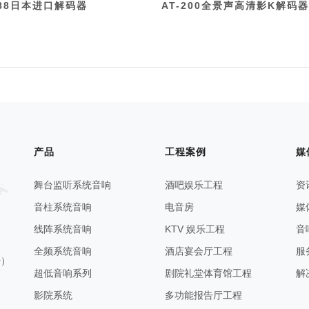
088日本进口解码器
AT-200全景声高清影K解码器
产品
工程案例
媒
舞台监听系统音响
酒吧娱乐工程
资
音柱系统音响
电音房
媒
线阵系统音响
KTV 娱乐工程
音
全频系统音响
酒店宴会厅工程
服
号）
超低音响系列
剧院礼堂体育馆工程
解
影院系统
多功能报告厅工程