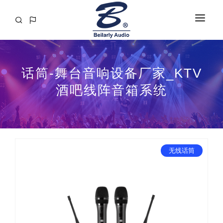
首页
话筒-舞台音响设备厂家_KTV
关于
酒吧线阵音箱系统
产品
工程案例
解决方案
无线话筒
资讯
媒体视频
音响百科
联系